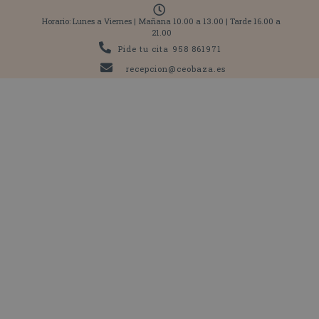
Horario: Lunes a Viernes | Mañana 10.00 a 13.00 | Tarde 16.00 a
21.00
Pide tu cita
958 861971
recepcion@ceobaza.es