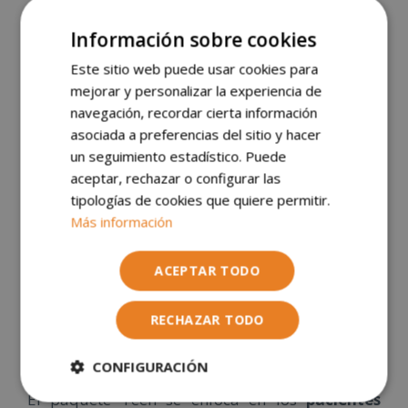
La
diferencia Teen y First
son diversas y las
Información sobre cookies
vamos a explicar de manera detallada, ya que,
Este sitio web puede usar cookies para
aunque estén diseñadas para el mismo objetivo,
mejorar y personalizar la experiencia de
cada una se adapta a las edades de cada tipo de
navegación, recordar cierta información
paciente.
asociada a preferencias del sitio y hacer
Paquete First
un seguimiento estadístico. Puede
aceptar, rechazar o configurar las
tipologías de cookies que quiere permitir.
El paquete first para niños
permite realizar
Más información
tratamientos en dos fases, empezando a una
edad temprana (6-9 años) con dentición mixta y
ACEPTAR TODO
acabando en la adolescencia hasta 10 años
después.
RECHAZAR TODO
Paquete Teen
CONFIGURACIÓN
El paquete Teen se enfoca en los
pacientes