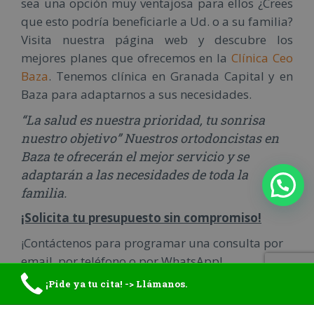
sea una opción muy ventajosa para ellos ¿Crees
que esto podría beneficiarle a Ud. o a su familia?
Visita nuestra página web y descubre los
mejores planes que ofrecemos en la
Clínica Ceo
Baza
. Tenemos clínica en Granada Capital y en
Baza para adaptarnos a sus necesidades.
“La salud es nuestra prioridad, tu sonrisa
nuestro objetivo” Nuestros ortodoncistas en
Baza te ofrecerán el mejor servicio y se
adaptarán a las necesidades de toda la
familia.
¡Solicita tu presupuesto sin compromiso!
¡Contáctenos para programar una consulta por
email, por teléfono o por WhatsApp!
¡Pide ya tu cita! -> Llámanos.
☎️ TELÉFONO
:
958 86 19 71
📱 MÓVIL / WHATSAPP
:
686 078 847