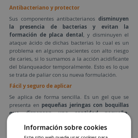
Antibacteriano y protector
Sus componentes antibacterianos
disminuyen
la presencia de bacterias y evitan la
formación de placa dental
, y disminuyen el
ataque ácido de dichas bacterias lo cual es un
problema en algunos pacientes con alto riesgo
de caries, si lo sumamos a la acción acidificante
del blanqueador temporalmente. Esto es lo que
se trata de paliar con su nueva formulación.
Fácil y seguro de aplicar
Se aplica de forma sencilla. Es un gel que se
presenta en
pequeñas jeringas con boquillas
que dispensan una cantidad pequeña
,
fundamental para aprovechar al máximo el
Información sobre cookies
producto, hacer un blanqueamiento efectivo y
duradero y evitar efectos adversos por
Este sitio web puede usar cookies para