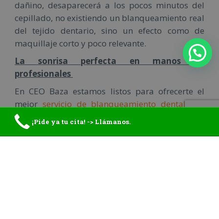
dañino, desaparecerá a los pocos minutos del
cepillado, no existiendo un blanqueamiento real
del tejido dentario, sino un efecto como de
maquillaje corto y poco relevante.
La sonrisa perfecta en manos de
profesionales
En CEO Baza estamos listos para ofrecerte el
mejor
servicio de blanqueamiento dental
con
atención personalizada y profesional,
¡Pide ya tu cita! -> Llámanos.
totalmente adaptada a tus necesidades.
¡Contáctanos!
☎️ TELÉFONO
:
958 86 19 71
📱 MÓVIL / WHATSAPP
:
686 078 847
📧 FORMULARIO CONTACTO
:
IR