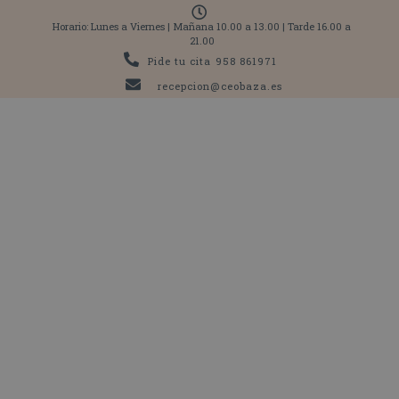
Horario: Lunes a Viernes | Mañana 10.00 a 13.00 | Tarde 16.00 a
21.00
Pide tu cita
958 861971
recepcion@ceobaza.es